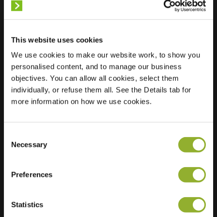
Unbekannt
This website uses cookies
We use cookies to make our website work, to show you
personalised content, and to manage our business
Standort
46 Avenue Du
objectives. You can allow all cookies, select them
Maréchal De Lattre
individually, or refuse them all. See the Details tab for
53000 Laval
more information on how we use cookies.
Frankreich
Ultra-Fast
2 of 4 available
Consent
Charging
Necessary
Selection
Regular Charging
2 of 4 available
Preferences
Statistics