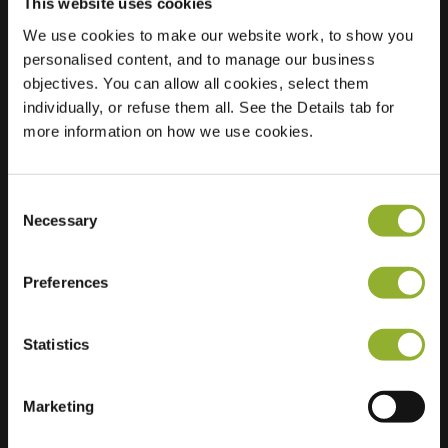
This website uses cookies
We use cookies to make our website work, to show you
personalised content, and to manage our business
Standort
AngelsloÃ "rdijk 13
objectives. You can allow all cookies, select them
7822 HK Emmen
individually, or refuse them all. See the Details tab for
Niederlande
more information on how we use cookies.
Regular Charging
2 of 2 available
Consent
Necessary
Selection
Preferences
Zusätzliche Informationen
Statistics
Wir akzeptieren: American Express,
Mastercard, VISA, Chargecard,
Marketing