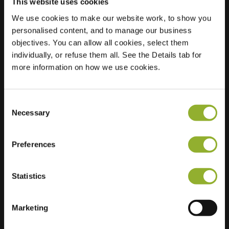
This website uses cookies
We use cookies to make our website work, to show you
personalised content, and to manage our business
Standort
Bevrijdingsweg 27
objectives. You can allow all cookies, select them
3815 XK Amersfoort
individually, or refuse them all. See the Details tab for
Niederlande
more information on how we use cookies.
Regular Charging
2 of 2 available
Consent
Necessary
Selection
Preferences
Zusätzliche Informationen
Statistics
Wir akzeptieren: American Express,
Mastercard, VISA, Chargecard,
Marketing