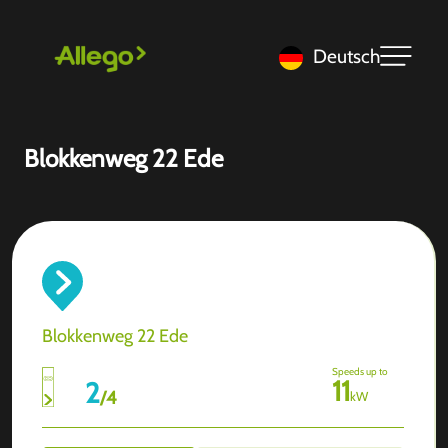
Deutsch
Blokkenweg 22 Ede
Blokkenweg 22 Ede
Speeds up to
11
2
/
4
kW