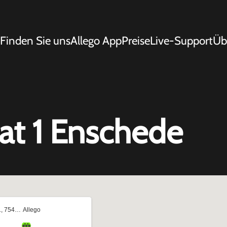
Finden Sie uns
Allego App
Preise
Live-Support
Üb
at 1 Enschede