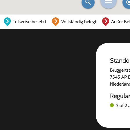
Teilweise besetzt
Vollständig belegt
Außer Bet
Stando
Bruggertst
7545 AP 
Niederlan
Regula
2 of 2 