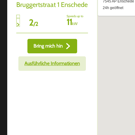
Bruggertstraat 1 Enschede
Speeds up to
11
2
/
2
kW
Bring mich hin
Ausführliche Informationen