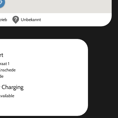
rieb
Unbekannt
rt
raat 1
Enschede
de
r Charging
available