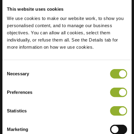
This website uses cookies
We use cookies to make our website work, to show you
personalised content, and to manage our business
Standort
Burgemeester
objectives. You can allow all cookies, select them
Kolfschotenstraat 6
individually, or refuse them all. See the Details tab for
1131 BL Volendam
more information on how we use cookies.
Niederlande
Regular Charging
2 of 2 available
Consent
Necessary
Selection
Preferences
Statistics
Zusätzliche Informationen
Wir akzeptieren: American Express,
Marketing