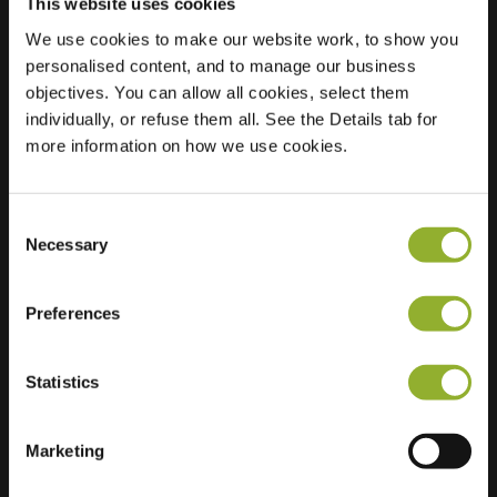
This website uses cookies
We use cookies to make our website work, to show you
personalised content, and to manage our business
Standort
Burggravenlaan 250
objectives. You can allow all cookies, select them
2313 JB Leiden
individually, or refuse them all. See the Details tab for
Niederlande
more information on how we use cookies.
Regular Charging
2 of 2 available
Consent
Necessary
Selection
Preferences
Zusätzliche Informationen
Statistics
Wir akzeptieren: American Express,
Mastercard, VISA, Chargecard,
Marketing