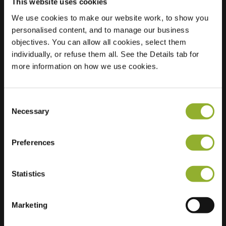
This website uses cookies
We use cookies to make our website work, to show you
personalised content, and to manage our business
Standort
Concordiastraat 9
objectives. You can allow all cookies, select them
2314 CX Leiden
individually, or refuse them all. See the Details tab for
Niederlande
more information on how we use cookies.
Regular Charging
2 of 2 available
Consent
Necessary
Selection
Preferences
Zusätzliche Informationen
Statistics
Wir akzeptieren: American Express,
Mastercard, VISA, Chargecard,
Marketing