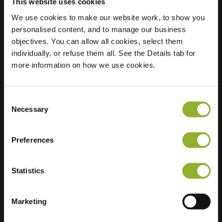
This website uses cookies
We use cookies to make our website work, to show you
personalised content, and to manage our business
Standort
Duinhoekstraat 164
objectives. You can allow all cookies, select them
8660 De Panne
individually, or refuse them all. See the Details tab for
Belgien
more information on how we use cookies.
Regular Charging
1 of 2 available
Consent
Necessary
Selection
Preferences
Zusätzliche Informationen
Statistics
Wir akzeptieren: American Express,
Mastercard, VISA, Chargecard,
Marketing