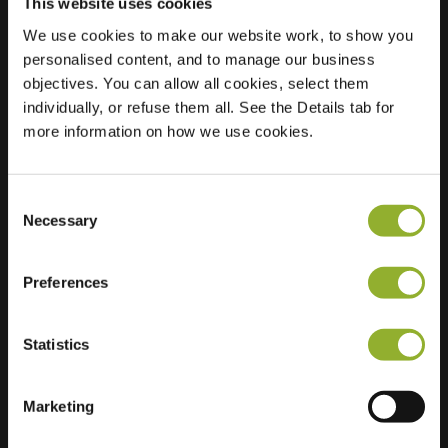
This website uses cookies
We use cookies to make our website work, to show you
personalised content, and to manage our business
Standort
E. Delmottestraat 1
objectives. You can allow all cookies, select them
, 9600 Ronse,
individually, or refuse them all. See the Details tab for
, Belgien
more information on how we use cookies.
Regular Charging
2 of 2 available
Consent
Necessary
Selection
Preferences
Zusätzliche Informationen
Statistics
Wir akzeptieren: American Express,
Mastercard, VISA, Chargecard,
Marketing