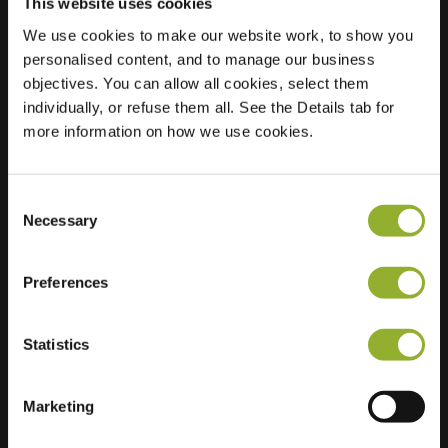
This website uses cookies
We use cookies to make our website work, to show you
personalised content, and to manage our business
Standort
Heemskerklaan 125
objectives. You can allow all cookies, select them
8072 AC Nunspeet
individually, or refuse them all. See the Details tab for
Niederlande
more information on how we use cookies.
Regular Charging
0 of 2 available
Consent
Necessary
Selection
Preferences
Zusätzliche Informationen
Statistics
Wir akzeptieren: American Express,
Mastercard, VISA, Chargecard,
Marketing