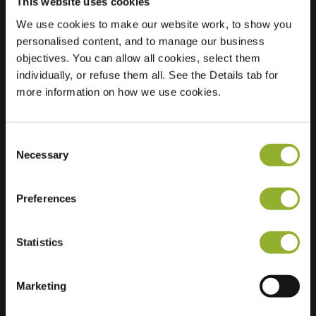
This website uses cookies
We use cookies to make our website work, to show you
personalised content, and to manage our business
Standort
Kattevennen 12
objectives. You can allow all cookies, select them
3600 Genk
individually, or refuse them all. See the Details tab for
Belgien
more information on how we use cookies.
Regular Charging
2 of 2 available
Consent
Necessary
Selection
Preferences
Zusätzliche Informationen
Statistics
Wir akzeptieren: American Express,
Mastercard, VISA, Chargecard,
Marketing