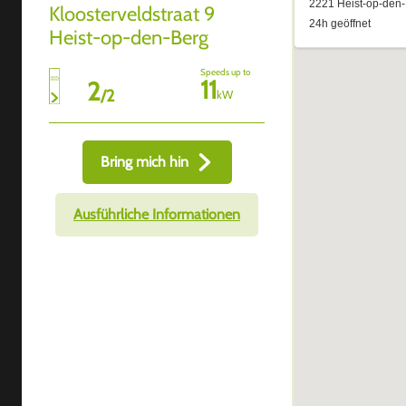
Kloosterveldstraat 9
Heist-op-den-Berg
Speeds up to
11
2
/
2
kW
Bring mich hin
Ausführliche Informationen