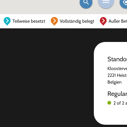
Teilweise besetzt
Vollständig belegt
Außer Bet
Stando
Kloosterve
2221 Heis
Belgien
Regula
2 of 2 