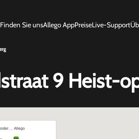
Finden Sie uns
Allego App
Preise
Live-Support
Üb
erg
dstraat 9 Heist-