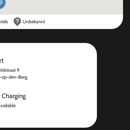
rieb
Unbekannt
rt
ldstraat 9
t-op-den-Berg
r Charging
available