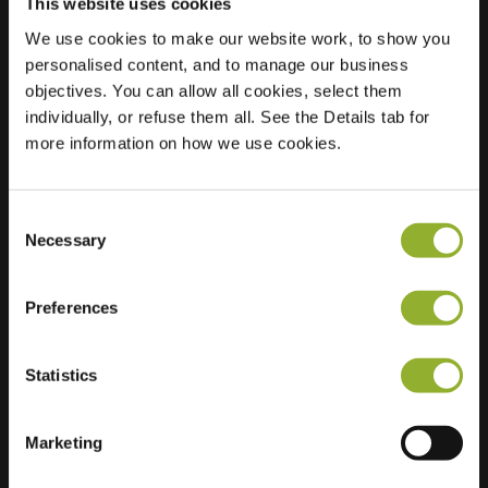
This website uses cookies
We use cookies to make our website work, to show you
personalised content, and to manage our business
Standort
Koning Albertpark 8
objectives. You can allow all cookies, select them
8500 Kortrijk
individually, or refuse them all. See the Details tab for
Belgien
more information on how we use cookies.
Regular Charging
2 of 2 available
Consent
Necessary
Selection
Preferences
Zusätzliche Informationen
Statistics
Wir akzeptieren: American Express,
Mastercard, VISA, Chargecard,
Marketing