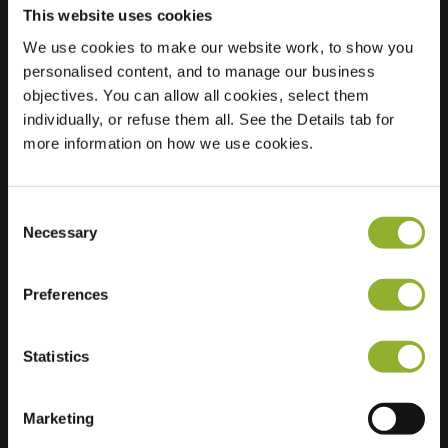
This website uses cookies
We use cookies to make our website work, to show you
Standort
Laan van de Bork
personalised content, and to manage our business
744
objectives. You can allow all cookies, select them
7823 RT Emmen
individually, or refuse them all. See the Details tab for
Niederlande
more information on how we use cookies.
Regular Charging
1 of 2 available
Consent
Necessary
Selection
Preferences
Zusätzliche Informationen
Statistics
Wir akzeptieren: American Express,
Marketing
Mastercard, VISA, Chargecard,