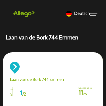
Deutsch
Laan van de Bork 744 Emmen
Laan van de Bork 744 Emmen
Speeds up to
11
1
/
2
kW