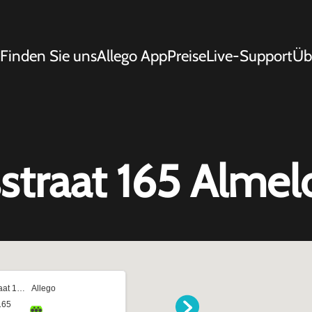
Finden Sie uns
Allego App
Preise
Live-Support
Üb
straat 165 Almel