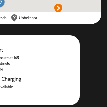
rieb
Unbekannt
rt
nsstraat 165
Almelo
de
r Charging
available