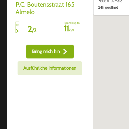
P.C. Boutensstraat 165
Almelo
Speeds up to
11
2
/
2
kW
Bring mich hin
Ausführliche Informationen