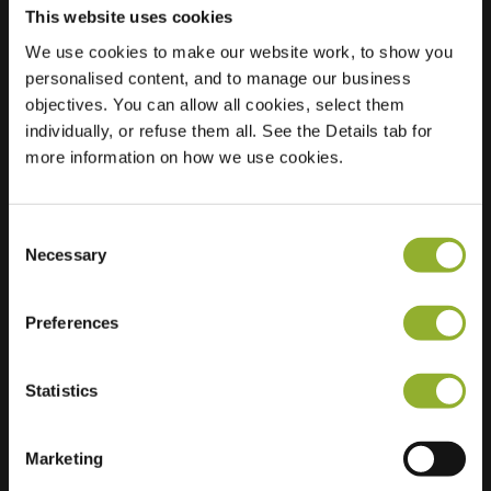
This website uses cookies
We use cookies to make our website work, to show you
Standort
Pastoor Eralystraat
personalised content, and to manage our business
9
objectives. You can allow all cookies, select them
3012 Leuven
individually, or refuse them all. See the Details tab for
Belgien
more information on how we use cookies.
Regular Charging
1 of 2 available
Consent
Necessary
Selection
Preferences
Zusätzliche Informationen
Statistics
Wir akzeptieren: American Express,
Marketing
Mastercard, VISA, Chargecard,