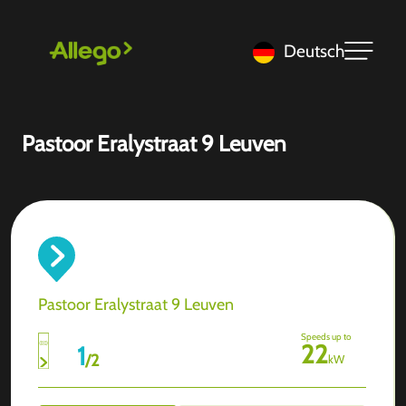
Deutsch
Pastoor Eralystraat 9 Leuven
Pastoor Eralystraat 9 Leuven
Speeds up to
22
1
/
2
kW