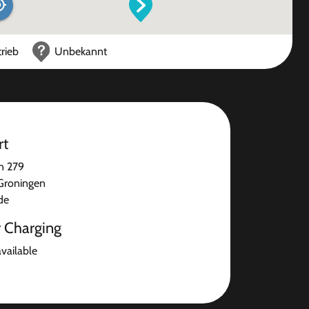
rieb
Unbekannt
rt
an 279
Groningen
de
r Charging
available