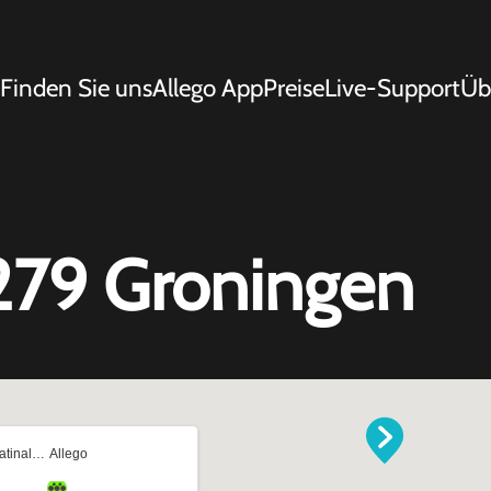
Finden Sie uns
Allego App
Preise
Live-Support
Üb
 279 Groningen