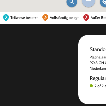
Teilweise besetzt
Vollständig belegt
Außer Bet
Stando
Platinala
9743 GN 
Niederlan
Regula
2 of 2 