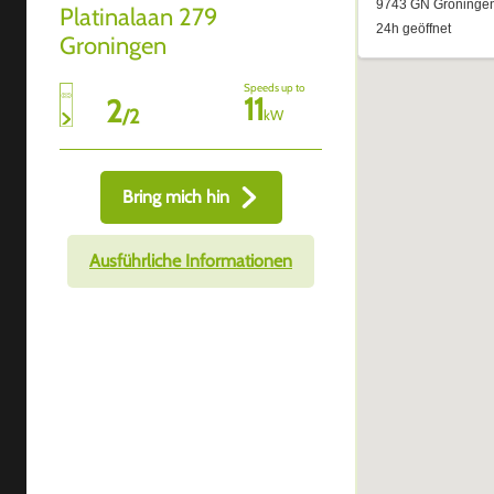
Platinalaan 279
Groningen
Speeds up to
11
2
/
2
kW
Bring mich hin
Ausführliche Informationen