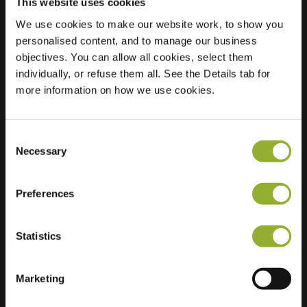
This website uses cookies
We use cookies to make our website work, to show you
personalised content, and to manage our business
Standort
Pronkridder 2
objectives. You can allow all cookies, select them
9404 MC Assen
individually, or refuse them all. See the Details tab for
Niederlande
more information on how we use cookies.
Regular Charging
2 of 2 available
Consent
Necessary
Selection
Preferences
Zusätzliche Informationen
Statistics
Wir akzeptieren: American Express,
Mastercard, VISA, Chargecard,
Marketing