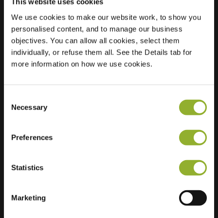
This website uses cookies
We use cookies to make our website work, to show you
personalised content, and to manage our business
Standort
Speenkruid 52
objectives. You can allow all cookies, select them
3718 SJ Voorthuizen
individually, or refuse them all. See the Details tab for
Niederlande
more information on how we use cookies.
Regular Charging
2 of 2 available
Consent
Necessary
Selection
Preferences
Zusätzliche Informationen
Statistics
Wir akzeptieren: American Express,
Mastercard, VISA, Chargecard,
Marketing