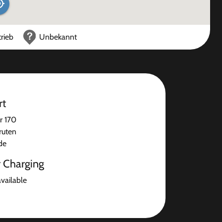
rieb
Unbekannt
rt
r 170
ruten
de
r Charging
available