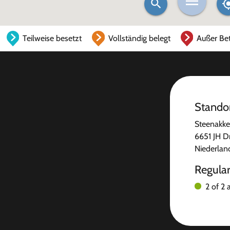
Teilweise besetzt
Vollständig belegt
Außer Bet
Stando
Steenakke
6651 JH D
Niederlan
Regula
2 of 2 