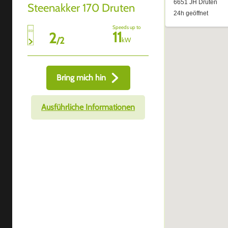
Steenakker 170 Druten
Speeds up to
11
2
/
2
kW
Bring mich hin
Ausführliche Informationen