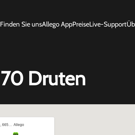
Finden Sie uns
Allego App
Preise
Live-Support
Üb
170 Druten