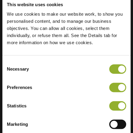
This website uses cookies
We use cookies to make our website work, to show you
Standort
van Heemskerkplein
personalised content, and to manage our business
25
objectives. You can allow all cookies, select them
2161 TG Lisse
individually, or refuse them all. See the Details tab for
Niederlande
more information on how we use cookies.
Regular Charging
2 of 2 available
Consent
Necessary
Selection
Preferences
Zusätzliche Informationen
Statistics
Wir akzeptieren: American Express,
Marketing
Mastercard, VISA, Chargecard,