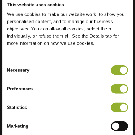
This website uses cookies
We use cookies to make our website work, to show you
Standort
Van Limburg
personalised content, and to manage our business
Stirumstraat 1
objectives. You can allow all cookies, select them
2361 VM Warmond
individually, or refuse them all. See the Details tab for
Niederlande
more information on how we use cookies.
Regular Charging
1 of 2 available
Consent
Necessary
Selection
Preferences
Zusätzliche Informationen
Statistics
Wir akzeptieren: American Express,
Marketing
Mastercard, VISA, Chargecard,