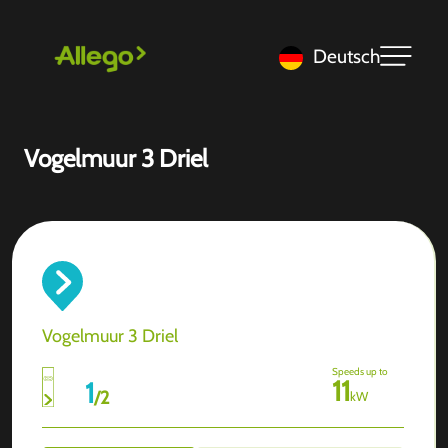
Deutsch
Vogelmuur 3 Driel
Vogelmuur 3 Driel
Speeds up to
11
1
/
2
kW