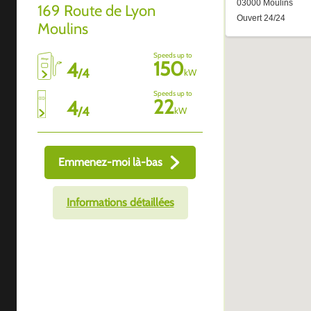
169 Route de Lyon
Moulins
Speeds up to
150
4
/
4
kW
Speeds up to
22
4
/
4
kW
Emmenez-moi là-bas
Informations détaillées