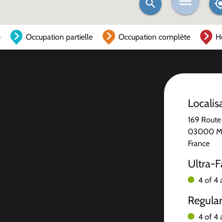
e
Occupation partielle
Occupation complète
H
Localis
169 Route
03000 Mo
France
Ultra-F
4 of 4 
Regula
4 of 4 