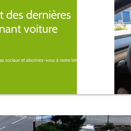
t des dernières
nant voiture
s sociaux et abonnez-vous à notre lettre