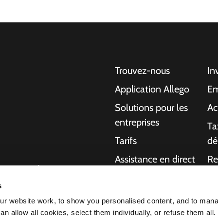
Trouvez-nous
In
Application Allego
Em
Solutions pour les
Ac
entreprises
Ta
Tarifs
dé
Assistance en direct
Re
gentes pour les
NMBS
A 
ons aux particuliers,
s
charge de bout en
Fournisseurs
Ma
r website work, to show you personalised content, and to man
ournir plus
n allow all cookies, select them individually, or refuse them all.
 voiture électrique