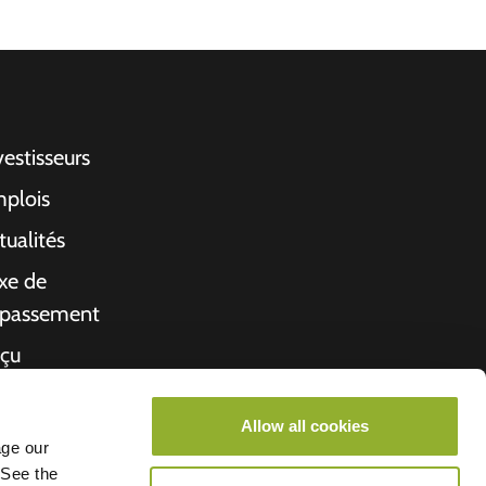
vestisseurs
plois
tualités
xe de
passement
çu
propos de nous
Allow all cookies
rché de l'emploi
age our
 See the