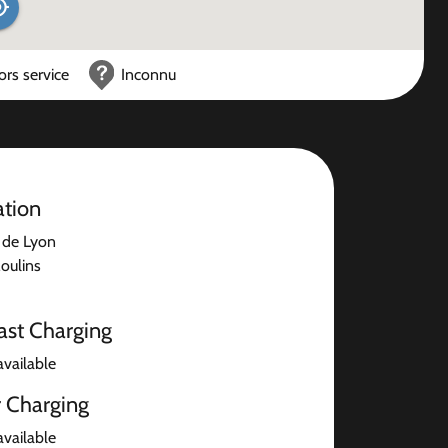
ors service
Inconnu
ation
 de Lyon
ulins
ast Charging
available
r Charging
available