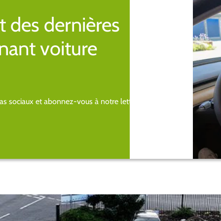
t des dernières
nant voiture
s sociaux et abonnez-vous à notre lettre