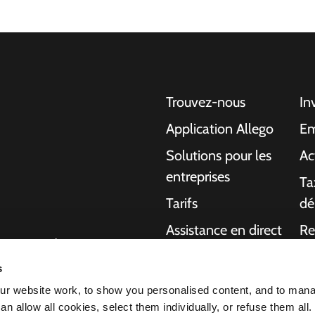
Trouvez-nous
In
Application Allego
Em
Solutions pour les
Ac
entreprises
Ta
Tarifs
dé
Assistance en direct
Re
gentes pour les
NMBS
A 
ons aux particuliers,
s
charge de bout en
Fournisseurs
Ma
r website work, to show you personalised content, and to man
ournir plus
n allow all cookies, select them individually, or refuse them all.
 voiture électrique