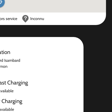
ors service
Inconnu
ation
rd Isambard
rnon
ast Charging
available
r Charging
available