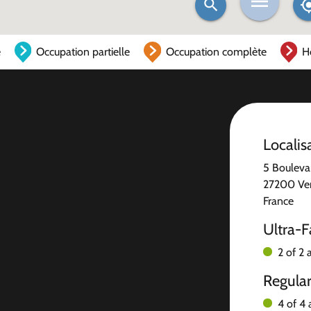
e
Occupation partielle
Occupation complète
H
Localis
5 Bouleva
27200 Ve
France
Ultra-F
2 of 2 
Regula
4 of 4 