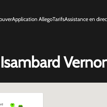
ouver
Application Allego
Tarifs
Assistance en direc
 Isambard Verno