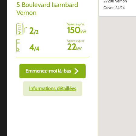
5 Boulevard Isambard
Vernon
Speeds up to
150
2
/
2
kW
Speeds up to
22
4
/
4
kW
Emmenez-moi là-bas
Informations détaillées