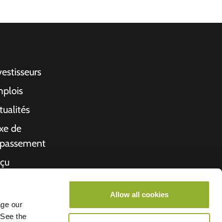
vestisseurs
plois
tualités
xe de
passement
çu
propos de nous
Allow all cookies
rché de l'emploi
age our
 See the