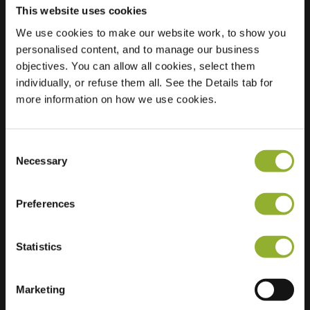
This website uses cookies
We use cookies to make our website work, to show you
Localisation
Brahmsstraat 67
personalised content, and to manage our business
3281 VC
objectives. You can allow all cookies, select them
Numansdorp
individually, or refuse them all. See the Details tab for
Pays-Bas
more information on how we use cookies.
Regular Charging
2 of 2 available
Consent
Necessary
Selection
Preferences
Informations supplémentaires
Statistics
Nous acceptons : American Express,
Marketing
Mastercard, VISA, Chargecard,