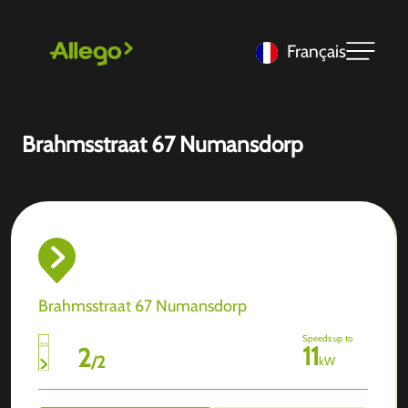
Français
Brahmsstraat 67 Numansdorp
Brahmsstraat 67 Numansdorp
Speeds up to
11
2
/
2
kW