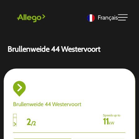
Français
Brullenweide 44 Westervoort
Brullenweide 44 Westervoort
Speeds up to
11
2
/
2
kW