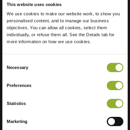
This website uses cookies
We use cookies to make our website work, to show you
Localisation
Brullenweide 44
personalised content, and to manage our business
6931 VN
objectives. You can allow all cookies, select them
Westervoort
individually, or refuse them all. See the Details tab for
Pays-Bas
more information on how we use cookies.
Regular Charging
2 of 2 available
Consent
Necessary
Selection
Preferences
Informations supplémentaires
Statistics
Nous acceptons : American Express,
Marketing
Mastercard, VISA, Chargecard,