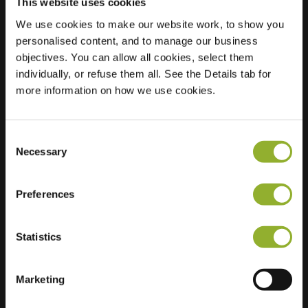
This website uses cookies
We use cookies to make our website work, to show you
personalised content, and to manage our business
Localisation
Burggravenlaan 250
objectives. You can allow all cookies, select them
2313 JB Leiden
individually, or refuse them all. See the Details tab for
Pays-Bas
more information on how we use cookies.
Regular Charging
2 of 2 available
Consent
Necessary
Selection
Preferences
Informations supplémentaires
Statistics
Nous acceptons : American Express,
Mastercard, VISA, Chargecard,
Marketing