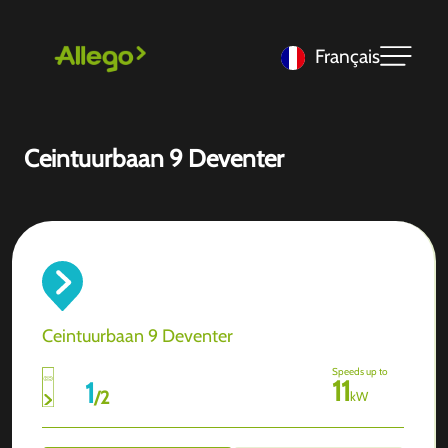
Français
Ceintuurbaan 9 Deventer
Ceintuurbaan 9 Deventer
Speeds up to
11
1
/
2
kW