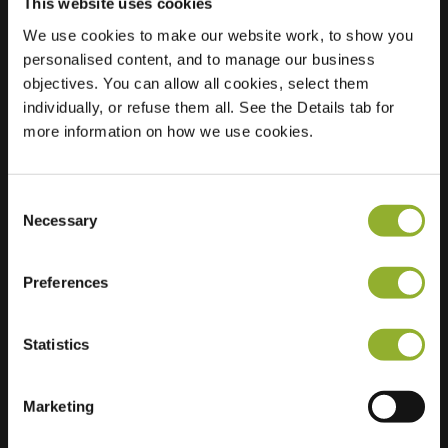
This website uses cookies
We use cookies to make our website work, to show you
personalised content, and to manage our business
Localisation
Ceintuurbaan 9
objectives. You can allow all cookies, select them
7413 DA Deventer
individually, or refuse them all. See the Details tab for
Pays-Bas
more information on how we use cookies.
Regular Charging
1 of 2 available
Consent
Necessary
Selection
Preferences
Informations supplémentaires
Statistics
Nous acceptons : American Express,
Mastercard, VISA, Chargecard,
Marketing