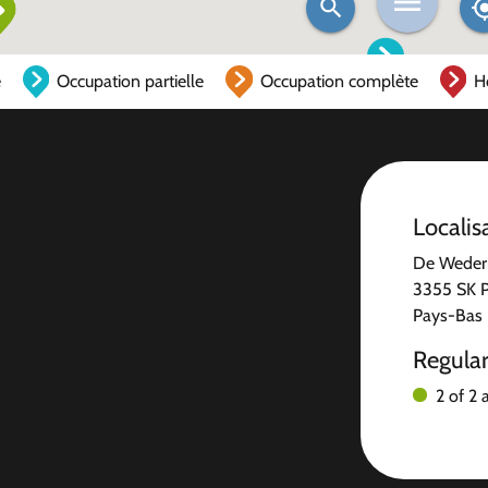
e
Occupation partielle
Occupation complète
H
Localis
De Wederi
3355 SK 
Pays-Bas
Regula
2 of 2 