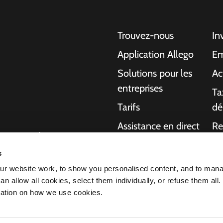
Trouvez-nous
In
Application Allego
Em
Solutions pour les
Ac
entreprises
Ta
Tarifs
dé
Assistance en direct
Re
gentes pour les
NMBS
A 
ons aux particuliers,
s
charge de bout en
Fournisseurs
Ma
r website work, to show you personalised content, and to man
ournir plus
n allow all cookies, select them individually, or refuse them all.
 voiture électrique
mation on how we use cookies.
s fait de nous le