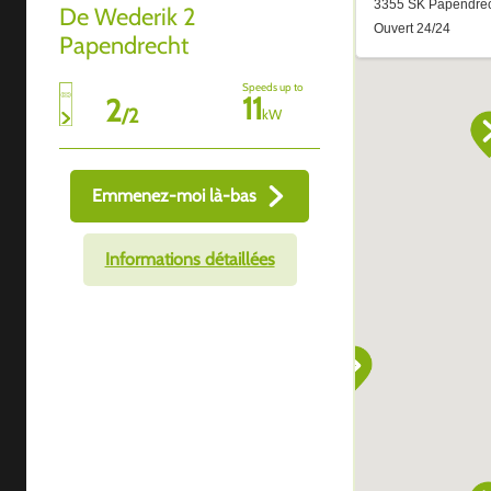
De Wederik 2
Papendrecht
Speeds up to
11
2
/
2
kW
Emmenez-moi là-bas
Informations détaillées