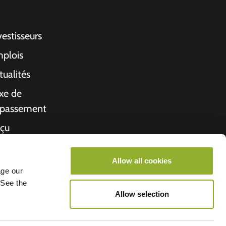
vestisseurs
plois
tualités
xe de
passement
çu
propos de nous
Allow all cookies
rché de l'emploi
age our
 See the
Allow selection