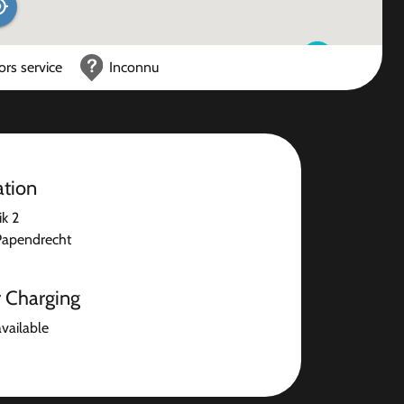
ors service
Inconnu
ation
k 2
Papendrecht
r Charging
available