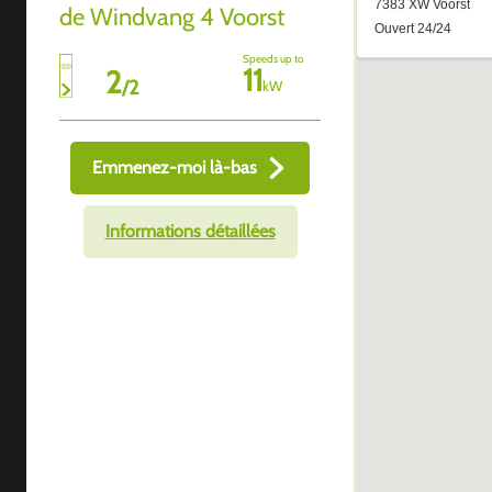
de Windvang 4 Voorst
Speeds up to
11
2
/
2
kW
Emmenez-moi là-bas
Informations détaillées