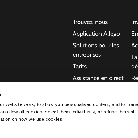
Trouvez-nous
In
Application Allego
Em
Solutions pour les
Ac
entreprises
Ta
Tarifs
dé
Assistance en direct
Re
gentes pour les
NMBS
A 
ons aux particuliers,
s
charge de bout en
Fournisseurs
Ma
r website work, to show you personalised content, and to man
ournir plus
n allow all cookies, select them individually, or refuse them all.
 voiture électrique
mation on how we use cookies.
s fait de nous le