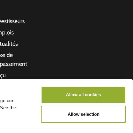
vestisseurs
plois
tualités
xe de
passement
çu
propos de nous
Allow all cookies
rché de l'emploi
age our
 See the
Allow selection