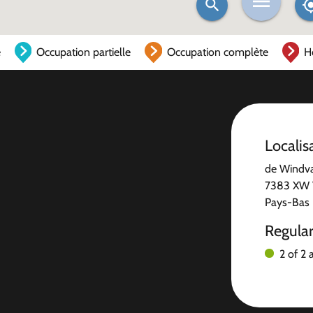
e
Occupation partielle
Occupation complète
H
Localis
de Windv
7383 XW 
Pays-Bas
Regula
2 of 2 