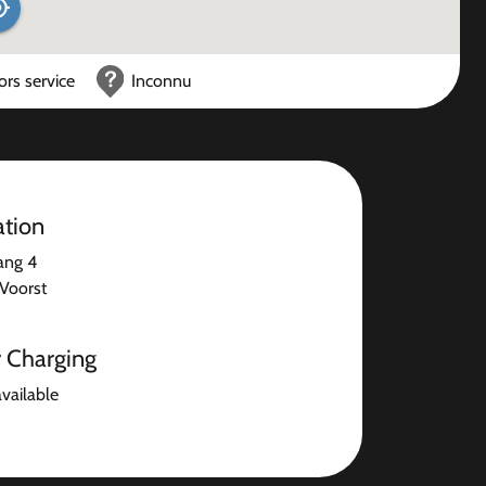
ors service
Inconnu
ation
ang 4
Voorst
r Charging
available