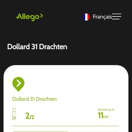
Français
Dollard 31 Drachten
Dollard 31 Drachten
Speeds up to
11
2
/
2
kW