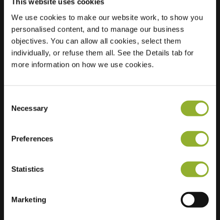
This website uses cookies
We use cookies to make our website work, to show you
personalised content, and to manage our business
Localisation
Dollard 31
objectives. You can allow all cookies, select them
9204 CK Drachten
individually, or refuse them all. See the Details tab for
Pays-Bas
more information on how we use cookies.
Regular Charging
2 of 2 available
Consent
Necessary
Selection
Preferences
Informations supplémentaires
Statistics
Nous acceptons : American Express,
Mastercard, VISA, Chargecard,
Marketing