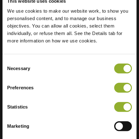
This website uses cookies
We use cookies to make our website work, to show you
personalised content, and to manage our business
Localisation
Dorpsstraat 73
objectives. You can allow all cookies, select them
2960 Brecht
individually, or refuse them all. See the Details tab for
Belgique
more information on how we use cookies.
Regular Charging
2 of 2 available
Consent
Necessary
Selection
Preferences
Informations supplémentaires
Statistics
Nous acceptons : American Express,
Mastercard, VISA, Chargecard,
Marketing