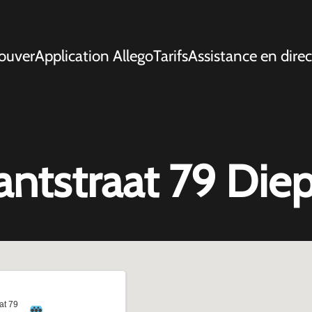
ouver
Application Allego
Tarifs
Assistance en direc
uantstraat 79 Di