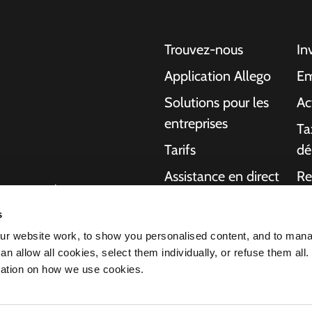
Trouvez-nous
In
Application Allego
Em
Solutions pour les
Ac
entreprises
Ta
Tarifs
dé
Assistance en direct
Re
gentes pour les
NMBS
A 
ons aux particuliers,
s
charge de bout en
Fournisseurs
Ma
r website work, to show you personalised content, and to man
ournir plus
n allow all cookies, select them individually, or refuse them all.
 voiture électrique
mation on how we use cookies.
s fait de nous le