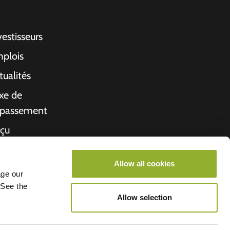
vestisseurs
plois
tualités
xe de
passement
çu
propos de nous
Allow all cookies
rché de l'emploi
age our
 See the
Allow selection