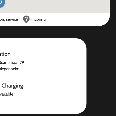
ors service
Inconnu
ation
 Quantstraat 79
Diepenheim
r Charging
available