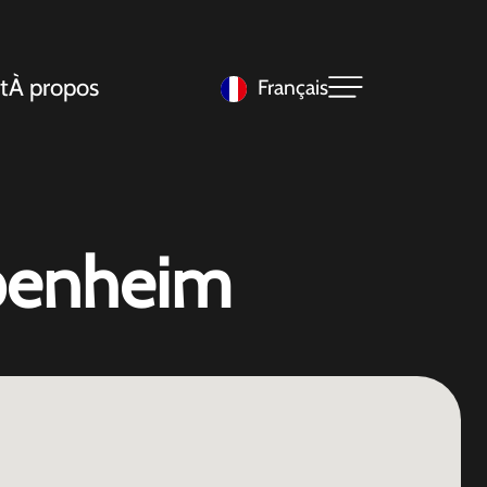
t
À propos
Français
epenheim