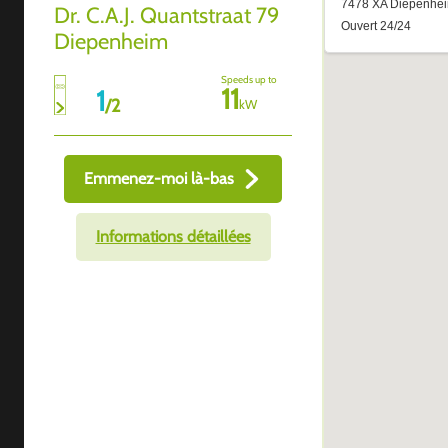
Dr. C.A.J. Quantstraat 79
Diepenheim
Speeds up to
11
1
/
2
kW
Emmenez-moi là-bas
Informations détaillées