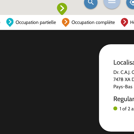
e
Occupation partielle
Occupation complète
H
Localis
Dr. C.A.J.
7478 XA 
Pays-Bas
Regula
1 of 2 