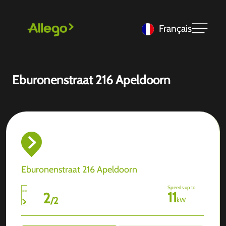
Français
Eburonenstraat 216 Apeldoorn
Eburonenstraat 216 Apeldoorn
Speeds up to
11
2
/
2
kW