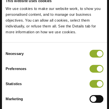
This website uses cookies
We use cookies to make our website work, to show you
personalised content, and to manage our business
Localisation
Eburonenstraat 216
objectives. You can allow all cookies, select them
7312 JZ Apeldoorn
individually, or refuse them all. See the Details tab for
Pays-Bas
more information on how we use cookies.
Regular Charging
2 of 2 available
Consent
Necessary
Selection
Preferences
Informations supplémentaires
Statistics
Nous acceptons : American Express,
Mastercard, VISA, Chargecard,
Marketing