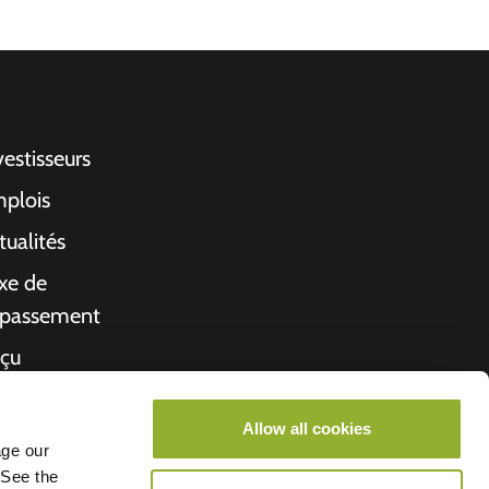
vestisseurs
plois
tualités
xe de
passement
çu
propos de nous
Allow all cookies
rché de l'emploi
age our
 See the