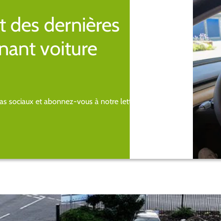
t des dernières
nant voiture
s sociaux et abonnez-vous à notre lettre