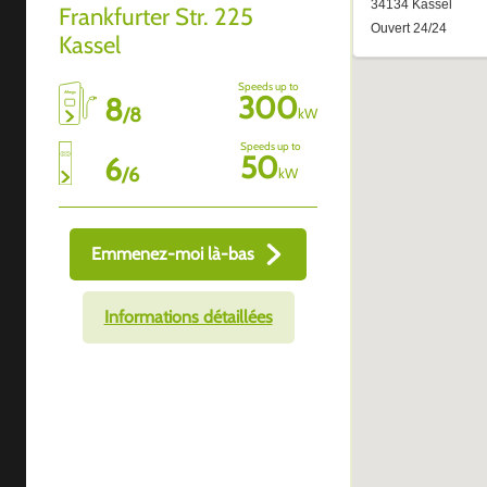
Frankfurter Str. 225
Kassel
Speeds up to
300
8
/
8
kW
Speeds up to
50
6
/
6
kW
Emmenez-moi là-bas
Informations détaillées