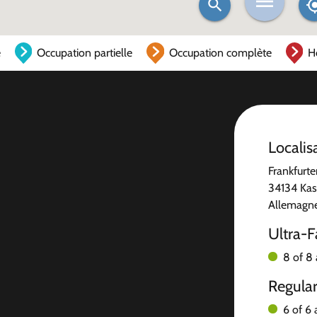
e
Occupation partielle
Occupation complète
H
Localis
Frankfurte
34134 Kas
Allemagn
Ultra-F
8 of 8 
Regula
6 of 6 