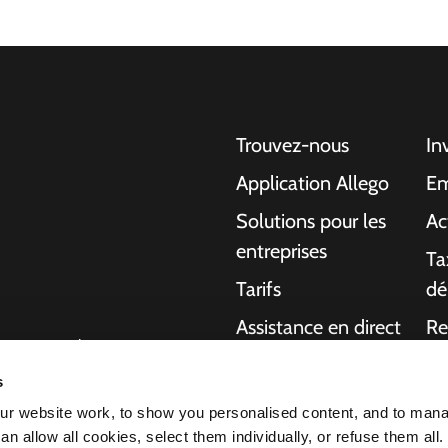
Trouvez-nous
In
Application Allego
Em
Solutions pour les
Ac
entreprises
Ta
Tarifs
dé
Assistance en direct
Re
gentes pour les
NMBS
A 
ons aux particuliers,
s
charge de bout en
Fournisseurs
Ma
r website work, to show you personalised content, and to man
ournir plus
n allow all cookies, select them individually, or refuse them all.
 voiture électrique