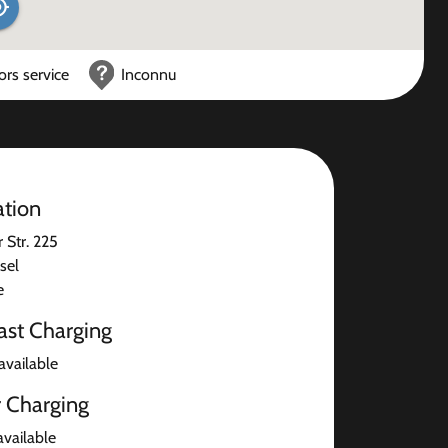
ors service
Inconnu
ation
r Str. 225
sel
e
ast Charging
available
r Charging
available