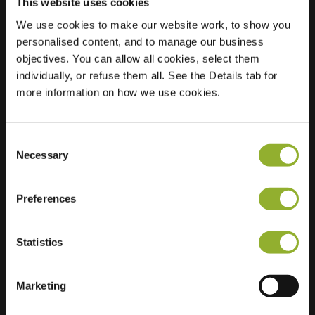
This website uses cookies
We use cookies to make our website work, to show you
personalised content, and to manage our business
Localisation
H. Geeststraat 22
objectives. You can allow all cookies, select them
1540 Pajottegem
individually, or refuse them all. See the Details tab for
Belgique
more information on how we use cookies.
Regular Charging
2 of 2 available
Consent
Necessary
Selection
Preferences
Informations supplémentaires
Statistics
Nous acceptons : American Express,
Mastercard, VISA, Chargecard,
Marketing