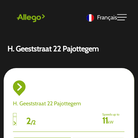
Français
H. Geeststraat 22 Pajottegem
H. Geeststraat 22 Pajottegem
Speeds up to
11
2
/
2
kW