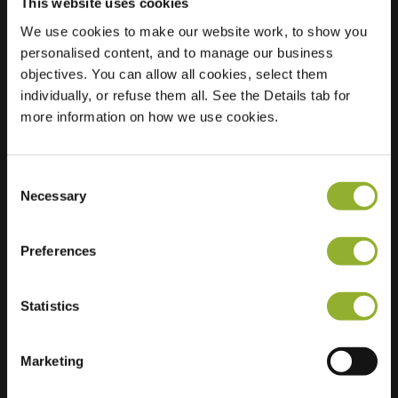
This website uses cookies
We use cookies to make our website work, to show you
personalised content, and to manage our business
Localisation
Helling 23
objectives. You can allow all cookies, select them
1431 BR Aalsmeer
individually, or refuse them all. See the Details tab for
Pays-Bas
more information on how we use cookies.
Regular Charging
2 of 2 available
Consent
Necessary
Selection
Preferences
Informations supplémentaires
Statistics
Nous acceptons : American Express,
Mastercard, VISA, Chargecard,
Marketing