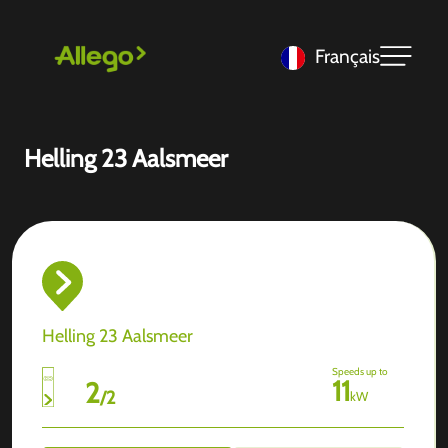
Français
Helling 23 Aalsmeer
Helling 23 Aalsmeer
Speeds up to
11
2
/
2
kW