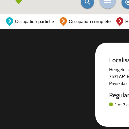
e
Occupation partielle
Occupation complète
H
Localis
Hengelose
7521 AM 
Pays-Bas
Regula
1 of 2 