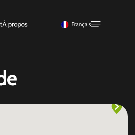
t
À propos
Français
de