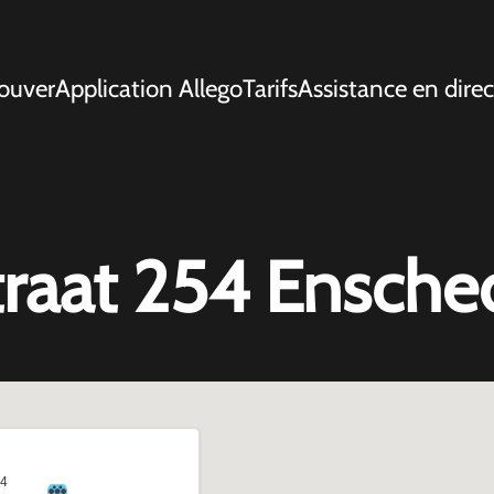
ouver
Application Allego
Tarifs
Assistance en direc
raat 254 Ensche