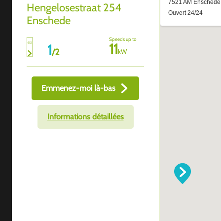
Hengelosestraat 254
Enschede
Speeds up to
11
1
/
2
kW
Emmenez-moi là-bas
Informations détaillées