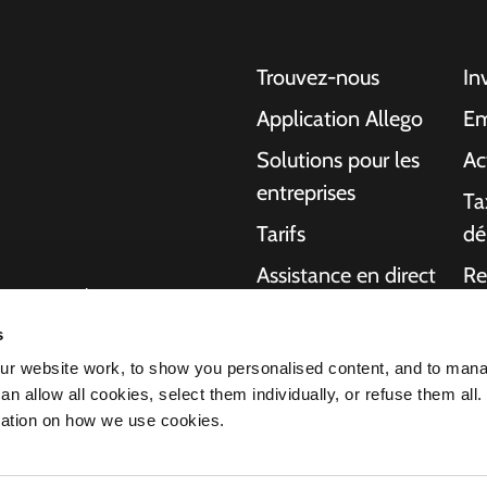
Trouvez-nous
In
Application Allego
Em
Solutions pour les
Ac
entreprises
Ta
Tarifs
dé
Assistance en direct
Re
gentes pour les
NMBS
A 
ons aux particuliers,
s
charge de bout en
Fournisseurs
Ma
r website work, to show you personalised content, and to man
ournir plus
n allow all cookies, select them individually, or refuse them all.
 voiture électrique
mation on how we use cookies.
s fait de nous le