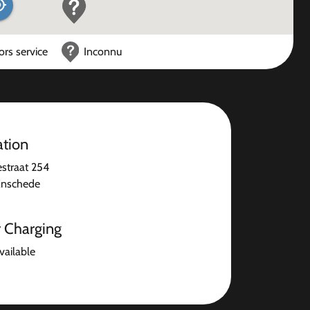
ors service
Inconnu
ation
straat 254
Enschede
r Charging
available