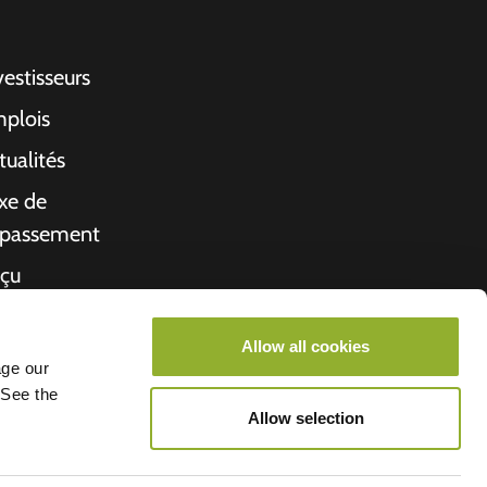
vestisseurs
plois
tualités
xe de
passement
çu
propos de nous
Allow all cookies
rché de l'emploi
age our
 See the
Allow selection