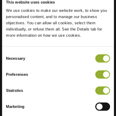
This website uses cookies
We use cookies to make our website work, to show you
personalised content, and to manage our business
Localisation
Industrieweg 9
objectives. You can allow all cookies, select them
25980 Westerland
individually, or refuse them all. See the Details tab for
Allemagne
more information on how we use cookies.
Ultra-Fast
2 of 2 available
Charging
Consent
Necessary
Selection
Preferences
Informations supplémentaires
Statistics
Nous acceptons : American Express,
Marketing
Mastercard, VISA, Chargecard,