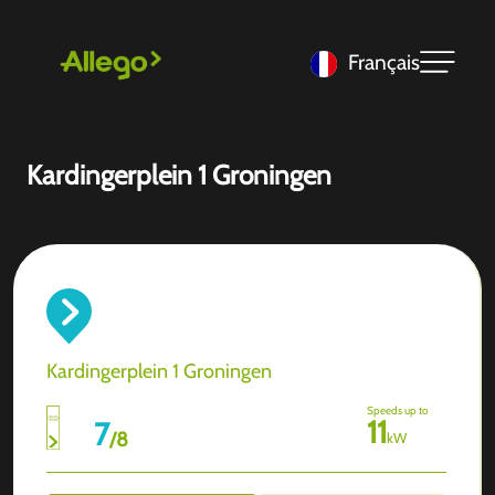
Français
Kardingerplein 1 Groningen
Kardingerplein 1 Groningen
Speeds up to
11
7
/
8
kW