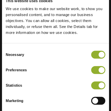
This website uses cookies
We use cookies to make our website work, to show you
personalised content, and to manage our business
Localisation
Kardingerplein 1
objectives. You can allow all cookies, select them
9725 AA Groningen
individually, or refuse them all. See the Details tab for
Pays-Bas
more information on how we use cookies.
Regular Charging
7 of 8 available
Consent
Necessary
Selection
Preferences
Informations supplémentaires
Statistics
Nous acceptons : American Express,
Mastercard, VISA, Chargecard,
Marketing