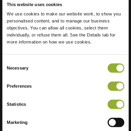
This website uses cookies
We use cookies to make our website work, to show you
Localisation
Kerkweg 1
personalised content, and to manage our business
9862 TH
objectives. You can allow all cookies, select them
Sebaldeburen
individually, or refuse them all. See the Details tab for
Pays-Bas
more information on how we use cookies.
Regular Charging
2 of 2 available
Consent
Necessary
Selection
Preferences
Informations supplémentaires
Statistics
Nous acceptons : American Express,
Marketing
Mastercard, VISA, Chargecard,