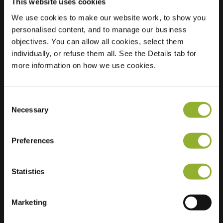
This website uses cookies
We use cookies to make our website work, to show you
personalised content, and to manage our business
Localisation
Klaverweide 21
objectives. You can allow all cookies, select them
9203 GB Drachten
individually, or refuse them all. See the Details tab for
Pays-Bas
more information on how we use cookies.
Regular Charging
2 of 2 available
Consent
Necessary
Selection
Preferences
Informations supplémentaires
Statistics
Nous acceptons : American Express,
Mastercard, VISA, Chargecard,
Marketing