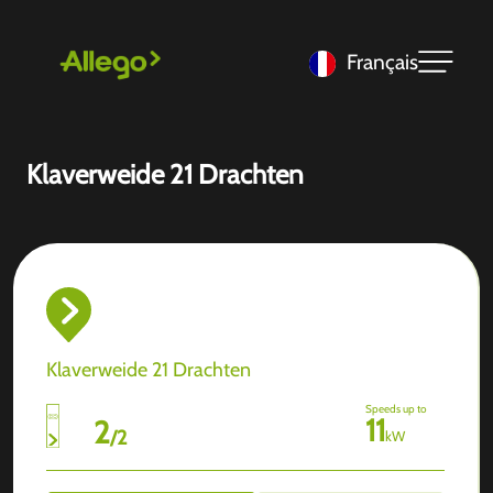
Français
Klaverweide 21 Drachten
Klaverweide 21 Drachten
Speeds up to
11
2
/
2
kW