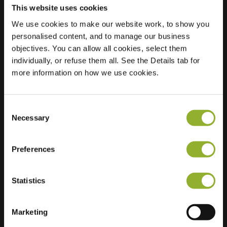
This website uses cookies
We use cookies to make our website work, to show you
Localisation
Kuyperhoeve 31
personalised content, and to manage our business
2743 JM
objectives. You can allow all cookies, select them
Waddinxveen
individually, or refuse them all. See the Details tab for
Pays-Bas
more information on how we use cookies.
Regular Charging
2 of 2 available
Consent
Necessary
Selection
Preferences
Informations supplémentaires
Statistics
Nous acceptons : American Express,
Marketing
Mastercard, VISA, Chargecard,