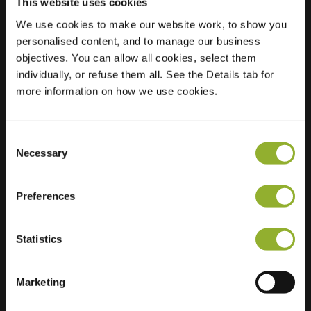
This website uses cookies
We use cookies to make our website work, to show you
personalised content, and to manage our business
Localisation
La Salettestraat 24
objectives. You can allow all cookies, select them
9680 Maarkedal
individually, or refuse them all. See the Details tab for
Belgique
more information on how we use cookies.
Regular Charging
2 of 2 available
Consent
Necessary
Selection
Preferences
Informations supplémentaires
Statistics
Nous acceptons : American Express,
Mastercard, VISA, Chargecard,
Marketing