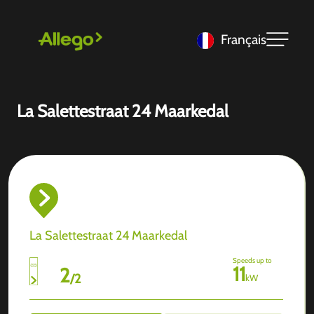
Français
La Salettestraat 24 Maarkedal
La Salettestraat 24 Maarkedal
Speeds up to
11
2
/
2
kW