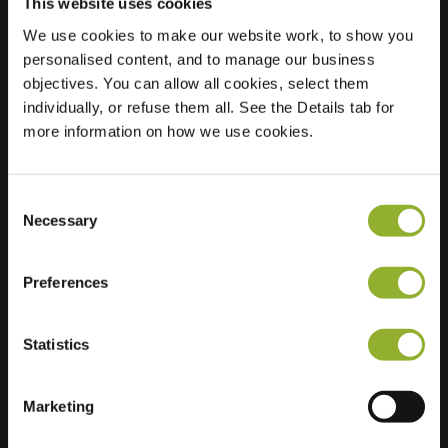
This website uses cookies
We use cookies to make our website work, to show you
personalised content, and to manage our business
Localisation
Manhille 2
objectives. You can allow all cookies, select them
3273 XH Westmaas
individually, or refuse them all. See the Details tab for
Pays-Bas
more information on how we use cookies.
Regular Charging
1 of 2 available
Consent
Necessary
Selection
Preferences
Informations supplémentaires
Statistics
Nous acceptons : American Express,
Mastercard, VISA, Chargecard,
Marketing