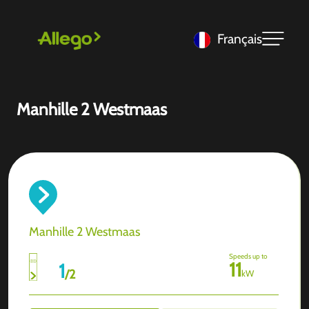
Français
Manhille 2 Westmaas
Manhille 2 Westmaas
Speeds up to
11
1
/
2
kW