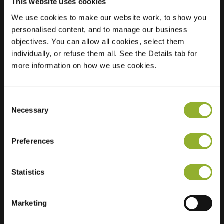
This website uses cookies
We use cookies to make our website work, to show you
personalised content, and to manage our business
Localisation
Muzenlaan 36
objectives. You can allow all cookies, select them
4207 TC Gorinchem
individually, or refuse them all. See the Details tab for
Pays-Bas
more information on how we use cookies.
Regular Charging
0 of 2 available
Consent
Necessary
Selection
Preferences
Informations supplémentaires
Statistics
Nous acceptons : American Express,
Mastercard, VISA, Chargecard,
Marketing