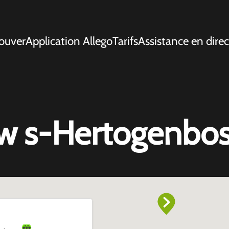
ouver
Application Allego
Tarifs
Assistance en direc
w s-Hertogenbo