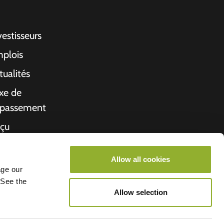
vestisseurs
plois
tualités
xe de
passement
çu
propos de nous
Allow all cookies
rché de l'emploi
age our
 See the
Allow selection