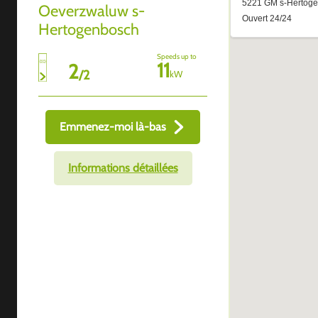
Oeverzwaluw s-
Hertogenbosch
Speeds up to
11
2
/
2
kW
Emmenez-moi là-bas
Informations détaillées