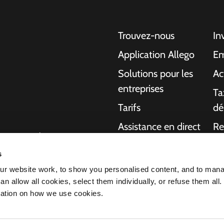
Trouvez-nous
In
Application Allego
Em
Solutions pour les
Ac
entreprises
Ta
Tarifs
dé
Assistance en direct
Re
gentes pour les
NMBS
A 
ons aux particuliers,
s
charge de bout en
Fournisseurs
Ma
r website work, to show you personalised content, and to man
ournir plus
n allow all cookies, select them individually, or refuse them all.
 voiture électrique
mation on how we use cookies.
s fait de nous le