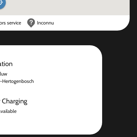
ors service
Inconnu
ation
luw
s-Hertogenbosch
r Charging
available