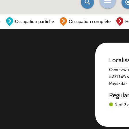
e
Occupation partielle
Occupation complète
H
Localis
Oeverzwa
5221 GM 
Pays-Bas
Regula
2 of 2 