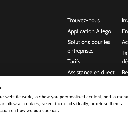
Trouvez-nous
In
Application Allego
Em
Solutions pour les
Ac
entreprises
Ta
Tarifs
dé
Assistance en direct
Re
gentes pour les
NMBS
A 
ons aux particuliers,
s
charge de bout en
Fournisseurs
Ma
r website work, to show you personalised content, and to man
ournir plus
n allow all cookies, select them individually, or refuse them all.
 voiture électrique
mation on how we use cookies.
s fait de nous le