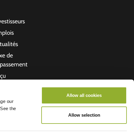
vestisseurs
plois
tualités
xe de
passement
çu
propos de nous
Allow all cookies
rché de l'emploi
age our
 See the
Allow selection