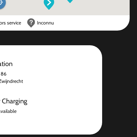
ors service
Inconnu
ation
 86
wijndrecht
r Charging
available