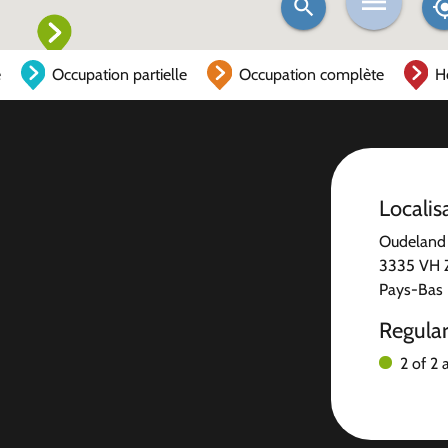
e
Occupation partielle
Occupation complète
H
Localis
Oudeland
3335 VH Z
Pays-Bas
Regula
2 of 2 