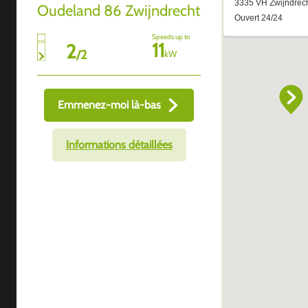
Oudeland 86 Zwijndrecht
Speeds up to
11
2
/
2
kW
Emmenez-moi là-bas
Informations détaillées